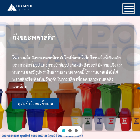
Skip
to
content
ถังขยะพลาสติก
โรงงานผลิตถังขยะพลาสติกสมัยใหม่ใช้เทคโนโลยีการผลิตที่ทันสมัย
เช่น การฉีดขึ้นรูป และการเป่าขึ้นรูป เพื่อผลิตถังขยะที่มีความแข็งแรง
ทนทาน และมีรูปทรงที่หลากหลาย นอกจากนี้ โรงงานบางแห่งยังใช้
พลาสติกรีไซเคิลเป็นวัตถุดิบในการผลิต เพื่อลดผลกระทบต่อสิ่ง
แวดล้อม
ดูสินค้าถังขยะทั้งหมด