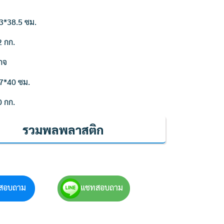
3*38.5 ซม.
2 กก.
กจ
7*40 ซม.
0 กก.
รวมพลพลาสติก
สอบถาม
แชทสอบถาม