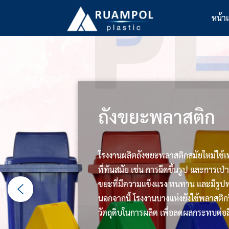
Skip
หน้า
to
content
ถังขยะพลาสติก
โรงงานผลิตถังขยะพลาสติกสมัยใหม่ใช้
ที่ทันสมัย เช่น การฉีดขึ้นรูป และการเป่าข
ขยะที่มีความแข็งแรง ทนทาน และมีรูป
นอกจากนี้ โรงงานบางแห่งยังใช้พลาสติกร
วัตถุดิบในการผลิต เพื่อลดผลกระทบต่อส