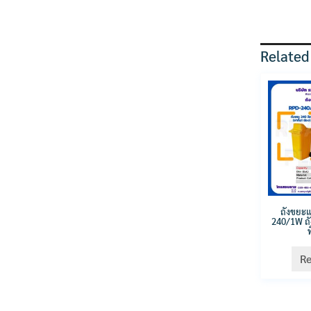
Related
ถังขยะ
240/1W ถั
ท
R