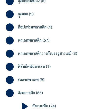
ถุงบิ๊กแบ็คมือ2
6
products
5
ถุุงขยะ
5
products
4
ท็อปเฟรมพลาสติก
4
products
57
พาเลทพลาสติก
57
products
3
พาเลทพลาสติกวางถังบรรจุสารเคมี
3
products
1
ฟิล์มยืดพันพาเลท
1
product
9
รถลากพาเลท
9
products
66
ลังพลาสติก
66
products
24
ลังแบบทึบ
24
products