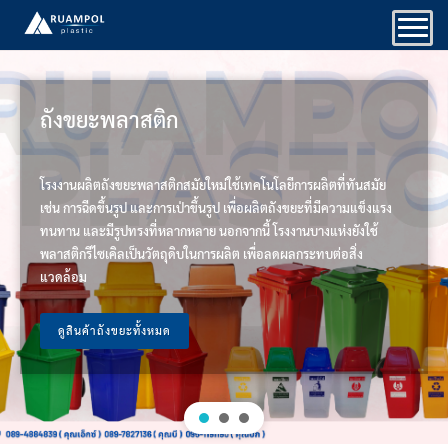
Skip
to
content
ถังขยะพลาสติก
โรงงานผลิตถังขยะพลาสติกสมัยใหม่ใช้เทคโนโลยีการผลิตที่ทันสมัย
เช่น การฉีดขึ้นรูป และการเป่าขึ้นรูป เพื่อผลิตถังขยะที่มีความแข็งแรง
ทนทาน และมีรูปทรงที่หลากหลาย นอกจากนี้ โรงงานบางแห่งยังใช้
พลาสติกรีไซเคิลเป็นวัตถุดิบในการผลิต เพื่อลดผลกระทบต่อสิ่ง
แวดล้อม
ดูสินค้าถังขยะทั้งหมด