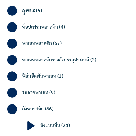
5
ถุุงขยะ
5
products
4
ท็อปเฟรมพลาสติก
4
products
57
พาเลทพลาสติก
57
products
3
พาเลทพลาสติกวางถังบรรจุสารเคมี
3
products
1
ฟิล์มยืดพันพาเลท
1
product
9
รถลากพาเลท
9
products
66
ลังพลาสติก
66
products
24
ลังแบบทึบ
24
products