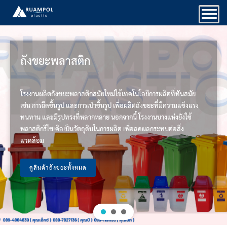
Skip
to
content
ถังขยะพลาสติก
โรงงานผลิตถังขยะพลาสติกสมัยใหม่ใช้เทคโนโลยีการผลิตที่ทันสมัย
เช่น การฉีดขึ้นรูป และการเป่าขึ้นรูป เพื่อผลิตถังขยะที่มีความแข็งแรง
ทนทาน และมีรูปทรงที่หลากหลาย นอกจากนี้ โรงงานบางแห่งยังใช้
พลาสติกรีไซเคิลเป็นวัตถุดิบในการผลิต เพื่อลดผลกระทบต่อสิ่ง
แวดล้อม
ดูสินค้าถังขยะทั้งหมด