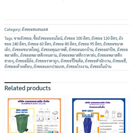
Category:
ถังขยะสแตนเลส
Tags:
ขายถังขยะ
,
ซื้อถังขยะออนไลน์
,
ถังขยะ 100 ลิตร
,
ถังขยะ 120 ลิตร
,
ถัง
ขยะ 240 ลิตร
,
ถังขยะ 60 ลิตร
,
ถังขยะ 80 ลิตร
,
ถังขยะ 95 ลิตร
,
ถังขยะขนาด
เล็ก
,
ถังขยะขนาดใหญ่
,
ถังขยะคุณภาพดี
,
ถังขยะนอกบ้าน
,
ถังขยะฝาปิด
,
ถังขยะ
พลาสติก
,
ถังขยะพลาสติกทนทาน
,
ถังขยะพลาสติกราคาส่ง
,
ถังขยะพลาสติก
สวยๆ
,
ถังขยะมีล้อ
,
ถังขยะราคาถูก
,
ถังขยะรีไซเคิล
,
ถังขยะสำนักงาน
,
ถังขยะสี
,
ถังขยะเท้าเหยียบ
,
ถังขยะแยกประเภท
,
ถังขยะโรงงาน
,
ถังขยะในบ้าน
Related products