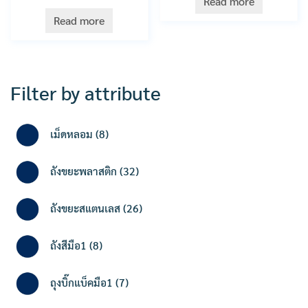
Read more
Read more
Filter by attribute
8
เม็ดหลอม
8
products
32
ถังขยะพลาสติก
32
products
26
ถังขยะสแตนเลส
26
products
8
ถังสีมือ1
8
products
7
ถุงบิ๊กแบ็คมือ1
7
products