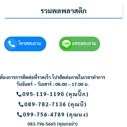
รวมพลพลาสติก
โทรสอบถาม
แชทสอบถาม
ต้องการการติดต่อที่รวดเร็ว โปรติดต่อภายในเวลาทำการ
วันจันทร์ – วันเสาร์ : 08.00 – 17.00 น.
095-119-1190 (คุณปิ๊ก)
089-782-7136 (คุณบี)
099-756-4789 (คุณนง
)
083-796-5665 (คุณกอย่า
)