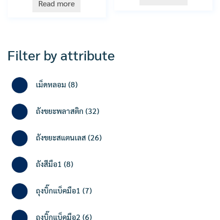
Read more
Filter by attribute
8
เม็ดหลอม
8
products
32
ถังขยะพลาสติก
32
products
26
ถังขยะสแตนเลส
26
products
8
ถังสีมือ1
8
products
7
ถุงบิ๊กแบ็คมือ1
7
products
6
ถุงบิ๊กแบ็คมือ2
6