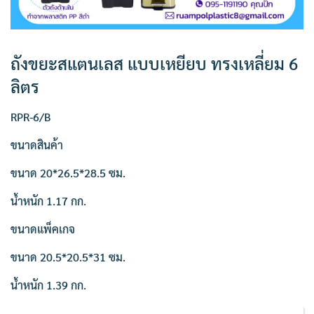
ถังขยะสแตนเลส แบบเหยียบ ทรงเหลี่ยม 6
ลิตร
RPR-6/B
ขนาดสินค้า
ขนาด 20*26.5*28.5 ซม.
น้ำหนัก 1.17 กก.
ขนาดแพ็คเกจ
ขนาด 20.5*20.5*31 ซม.
น้ำหนัก 1.39 กก.