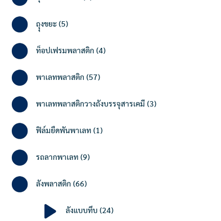
products
5
ถุุงขยะ
5
products
4
ท็อปเฟรมพลาสติก
4
products
57
พาเลทพลาสติก
57
products
3
พาเลทพลาสติกวางถังบรรจุสารเคมี
3
products
1
ฟิล์มยืดพันพาเลท
1
product
9
รถลากพาเลท
9
products
66
ลังพลาสติก
66
products
24
ลังแบบทึบ
24
products