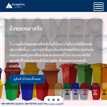
Skip
to
content
ถังขยะพลาสติก
โรงงานผลิตถังขยะพลาสติกสมัยใหม่ใช้เทคโนโลยีการผลิตที่ทันสมัย
เช่น การฉีดขึ้นรูป และการเป่าขึ้นรูป เพื่อผลิตถังขยะที่มีความแข็งแรง
ทนทาน และมีรูปทรงที่หลากหลาย นอกจากนี้ โรงงานบางแห่งยังใช้
พลาสติกรีไซเคิลเป็นวัตถุดิบในการผลิต เพื่อลดผลกระทบต่อสิ่ง
แวดล้อม
ดูสินค้าถังขยะทั้งหมด