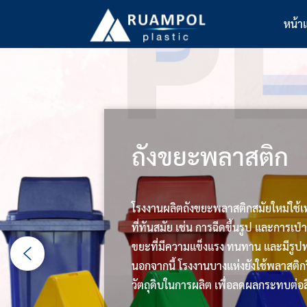
Skip
หน้า
to
content
ถังขยะพลาสติก
โรงงานผลิตถังขยะพลาสติกสมัยใหม่ใช้
ที่ทันสมัย เช่น การฉีดขึ้นรูป และการเป่าข
ขยะที่มีความแข็งแรง ทนทาน และมีรูป
นอกจากนี้ โรงงานบางแห่งยังใช้พลาสติกร
วัตถุดิบในการผลิต เพื่อลดผลกระทบต่อส