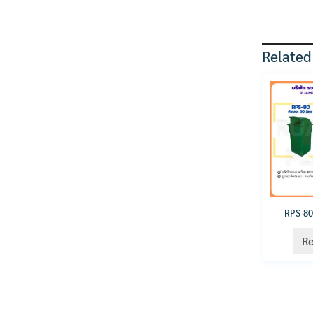
Related
RPS-80
R