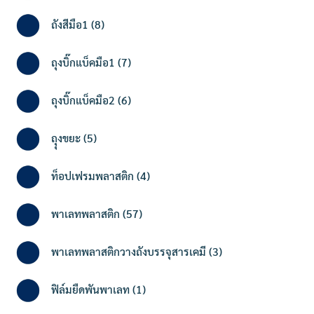
8
ถังสีมือ1
8
products
7
ถุงบิ๊กแบ็คมือ1
7
products
6
ถุงบิ๊กแบ็คมือ2
6
products
5
ถุุงขยะ
5
products
4
ท็อปเฟรมพลาสติก
4
products
57
พาเลทพลาสติก
57
products
3
พาเลทพลาสติกวางถังบรรจุสารเคมี
3
products
1
ฟิล์มยืดพันพาเลท
1
product