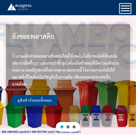
Skip
to
content
ถังขยะพลาสติก
โรงงานผลิตถังขยะพลาสติกสมัยใหม่ใช้เทคโนโลยีการผลิตที่ทันสมัย
เช่น การฉีดขึ้นรูป และการเป่าขึ้นรูป เพื่อผลิตถังขยะที่มีความแข็งแรง
ทนทาน และมีรูปทรงที่หลากหลาย นอกจากนี้ โรงงานบางแห่งยังใช้
พลาสติกรีไซเคิลเป็นวัตถุดิบในการผลิต เพื่อลดผลกระทบต่อสิ่ง
แวดล้อม
ดูสินค้าถังขยะทั้งหมด