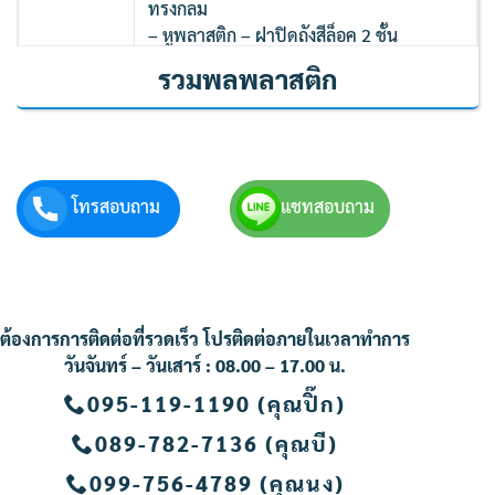
ทรงกลม
– หูพลาสติก – ฝาปิดถังสีล็อค 2 ชั้น
รวมพลพลาสติก
โทรสอบถาม
แชทสอบถาม
ต้องการการติดต่อที่รวดเร็ว โปรติดต่อภายในเวลาทำการ
วันจันทร์ – วันเสาร์ : 08.00 – 17.00 น.
095-119-1190 (คุณปิ๊ก)
089-782-7136 (คุณบี)
099-756-4789 (คุณนง
)