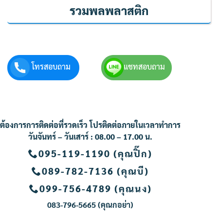
รวมพลพลาสติก
โทรสอบถาม
แชทสอบถาม
ต้องการการติดต่อที่รวดเร็ว โปรติดต่อภายในเวลาทำการ
วันจันทร์ – วันเสาร์ : 08.00 – 17.00 น.
095-119-1190 (คุณปิ๊ก)
089-782-7136 (คุณบี)
099-756-4789 (คุณนง
)
083-796-5665 (คุณกอย่า
)