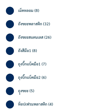
8
เม็ดหลอม
8
products
32
ถังขยะพลาสติก
32
products
26
ถังขยะสแตนเลส
26
products
8
ถังสีมือ1
8
products
7
ถุงบิ๊กแบ็คมือ1
7
products
6
ถุงบิ๊กแบ็คมือ2
6
products
5
ถุุงขยะ
5
products
4
ท็อปเฟรมพลาสติก
4
products