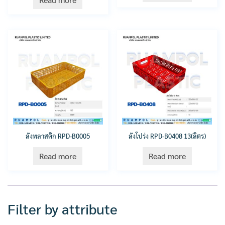
ลังพลาสติก RPD-B0005
ลังโปร่ง RPD-B0408 13(ลิตร)
Read more
Read more
Filter by attribute