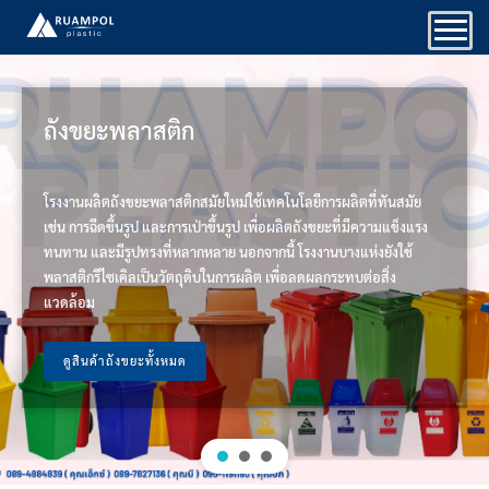
Skip
to
content
ถังขยะพลาสติก
โรงงานผลิตถังขยะพลาสติกสมัยใหม่ใช้เทคโนโลยีการผลิตที่ทันสมัย
เช่น การฉีดขึ้นรูป และการเป่าขึ้นรูป เพื่อผลิตถังขยะที่มีความแข็งแรง
ทนทาน และมีรูปทรงที่หลากหลาย นอกจากนี้ โรงงานบางแห่งยังใช้
พลาสติกรีไซเคิลเป็นวัตถุดิบในการผลิต เพื่อลดผลกระทบต่อสิ่ง
แวดล้อม
ดูสินค้าถังขยะทั้งหมด