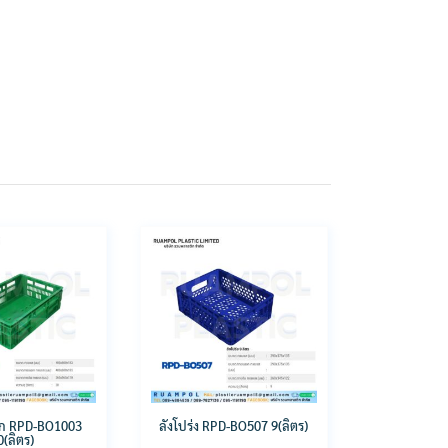
ิก RPD-BO1003
ลังโปร่ง RPD-BO507 9(ลิตร)
0(ลิตร)