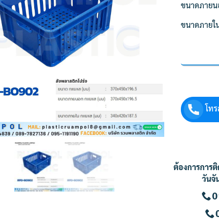
ขนาดภายนอ
ขนาดภายใน
โทร
ต้องการการติ
วันจั
0