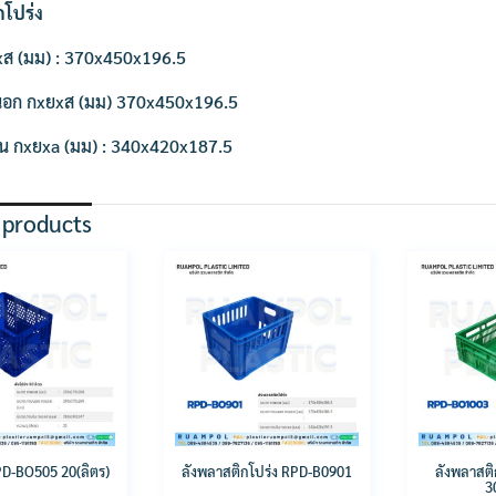
กโปร่ง
ส (มม) : 370x450x196.5
อก กxยxส (มม) 370x450x196.5
 กxยxa (มม) : 340x420x187.5
 products
RPD-BO505 20(ลิตร)
ลังพลาสติกโปร่ง RPD-B0901
ลังพลาสต
3