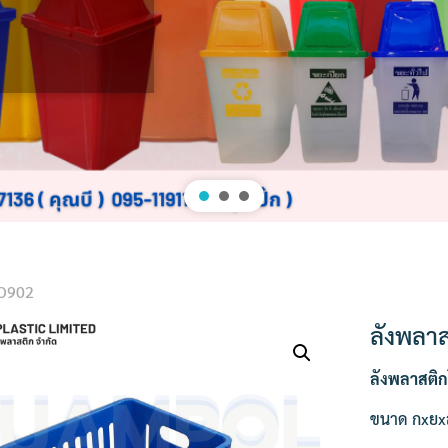
BO902
ลังพลา
ลังพลาสติก
ขนาด กxยxส