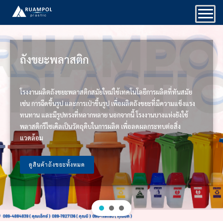
Skip
to
content
ถังขยะพลาสติก
โรงงานผลิตถังขยะพลาสติกสมัยใหม่ใช้เทคโนโลยีการผลิตที่ทันสมัย
เช่น การฉีดขึ้นรูป และการเป่าขึ้นรูป เพื่อผลิตถังขยะที่มีความแข็งแรง
ทนทาน และมีรูปทรงที่หลากหลาย นอกจากนี้ โรงงานบางแห่งยังใช้
พลาสติกรีไซเคิลเป็นวัตถุดิบในการผลิต เพื่อลดผลกระทบต่อสิ่ง
แวดล้อม
ดูสินค้าถังขยะทั้งหมด