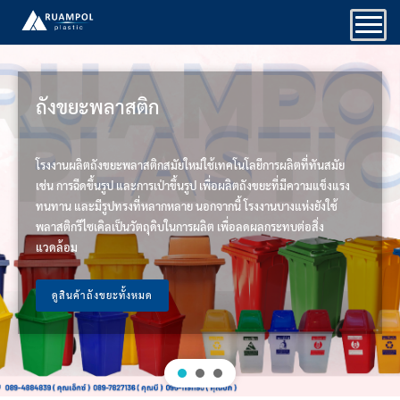
Skip
to
content
ถังขยะพลาสติก
โรงงานผลิตถังขยะพลาสติกสมัยใหม่ใช้เทคโนโลยีการผลิตที่ทันสมัย
เช่น การฉีดขึ้นรูป และการเป่าขึ้นรูป เพื่อผลิตถังขยะที่มีความแข็งแรง
ทนทาน และมีรูปทรงที่หลากหลาย นอกจากนี้ โรงงานบางแห่งยังใช้
พลาสติกรีไซเคิลเป็นวัตถุดิบในการผลิต เพื่อลดผลกระทบต่อสิ่ง
แวดล้อม
ดูสินค้าถังขยะทั้งหมด