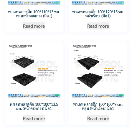
พาเลทพลาสติก 100*110*13 ซม.
พาเลทพลาสติก 100*120*15 ซม.
หลุมหน้าตะแกรง (มือ1)
หน้าเรียบ. (มือ1)
Read more
Read more
พาเลทพลาสติก 100*100*13.5
พาเลทพลาสติก 100*100*9 cm.
cm. (หน้าตะแกรง) มือ1
หลุม (หน้าเรียบ) มือ1
Read more
Read more