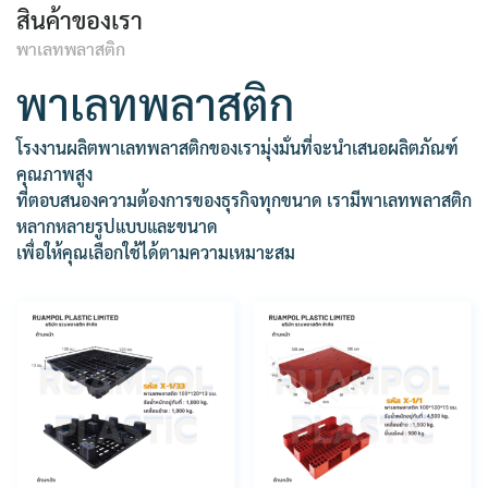
สินค้าของเรา
พาเลทพลาสติก
พาเลทพลาสติก
โรงงานผลิตพาเลทพลาสติกของเรามุ่งมั่นที่จะนำเสนอผลิตภัณฑ์
คุณภาพสูง
ที่ตอบสนองความต้องการของธุรกิจทุกขนาด เรามีพาเลทพลาสติก
หลากหลายรูปแบบและขนาด
เพื่อให้คุณเลือกใช้ได้ตามความเหมาะสม