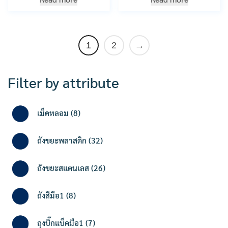
1
2
→
Filter by attribute
8
เม็ดหลอม
8
products
32
ถังขยะพลาสติก
32
products
26
ถังขยะสแตนเลส
26
products
8
ถังสีมือ1
8
products
7
ถุงบิ๊กแบ็คมือ1
7