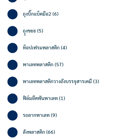
products
6
ถุงบิ๊กแบ็คมือ2
6
products
5
ถุุงขยะ
5
products
4
ท็อปเฟรมพลาสติก
4
products
57
พาเลทพลาสติก
57
products
3
พาเลทพลาสติกวางถังบรรจุสารเคมี
3
products
1
ฟิล์มยืดพันพาเลท
1
product
9
รถลากพาเลท
9
products
66
ลังพลาสติก
66
products