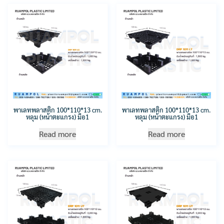
พาเลทพลาสติก 100*110*13 cm.
พาเลทพลาสติก 100*110*13 cm.
หลุม (หน้าตะแกรง) มือ1
หลุม (หน้าตะแกรง) มือ1
Read more
Read more