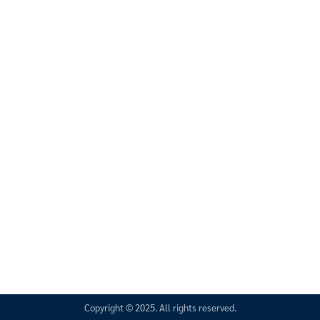
Copyright © 2025. All rights reserved.