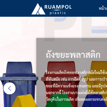
Skip
หน้า
to
content
ถังขยะพลาสติก
โรงงานผลิตถังขยะพลาสติกสมัยใหม่ใช้
ที่ทันสมัย เช่น การฉีดขึ้นรูป และการเป่าข
ขยะที่มีความแข็งแรง ทนทาน และมีรูป
นอกจากนี้ โรงงานบางแห่งยังใช้พลาสติกร
วัตถุดิบในการผลิต เพื่อลดผลกระทบต่อส