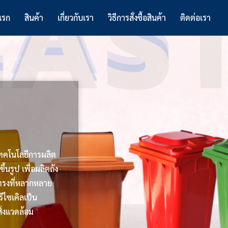
แรก
สินค้า
เกี่ยวกับเรา
วิธีการสั่งซื้อสินค้า
ติดต่อเรา
เทคโนโลยีการผลิต
ึ้นรูป เพื่อผลิตถัง
ทรงที่หลากหลาย
ีไซเคิลเป็น
ิ่งแวดล้อม