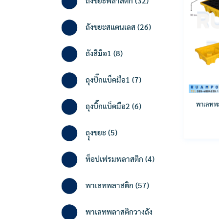
ถังขยะพลาสติก
32
products
26
ถังขยะสแตนเลส
26
products
8
ถังสีมือ1
8
products
7
ถุงบิ๊กแบ็คมือ1
7
products
6
พาเลทพล
ถุงบิ๊กแบ็คมือ2
6
products
5
ถุุงขยะ
5
products
4
ท็อปเฟรมพลาสติก
4
products
57
พาเลทพลาสติก
57
products
พาเลทพลาสติกวางถัง