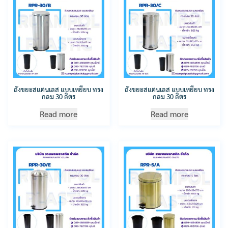
ถังขยะสแตนเลส แบบเหยียบ ทรง
ถังขยะสแตนเลส แบบเหยียบ ทรง
กลม 30 ลิตร
กลม 30 ลิตร
Read more
Read more