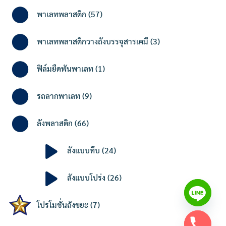
57
พาเลทพลาสติก
57
products
3
พาเลทพลาสติกวางถังบรรจุสารเคมี
3
products
1
ฟิล์มยืดพันพาเลท
1
product
9
รถลากพาเลท
9
products
66
ลังพลาสติก
66
products
24
ลังแบบทึบ
24
products
26
ลังแบบโปร่ง
26
products
7
โปรโมชั่นถังขยะ
7
products