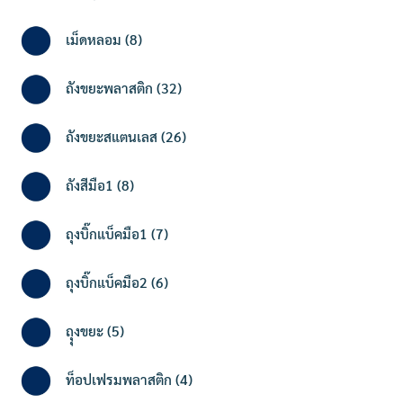
8
เม็ดหลอม
8
products
32
ถังขยะพลาสติก
32
products
26
ถังขยะสแตนเลส
26
products
8
ถังสีมือ1
8
products
7
ถุงบิ๊กแบ็คมือ1
7
products
6
ถุงบิ๊กแบ็คมือ2
6
products
5
ถุุงขยะ
5
products
4
ท็อปเฟรมพลาสติก
4
products