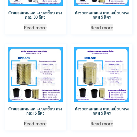
ถังขยะสแตนเลส แบบเหยียบ ทรง
ถังขยะสแตนเลส แบบเหยียบ ทรง
กลม 30 ลิตร
กลม 5 ลิตร
Read more
Read more
ถังขยะสแตนเลส แบบเหยียบ ทรง
ถังขยะสแตนเลส แบบเหยียบ ทรง
กลม 5 ลิตร
กลม 5 ลิตร
Read more
Read more