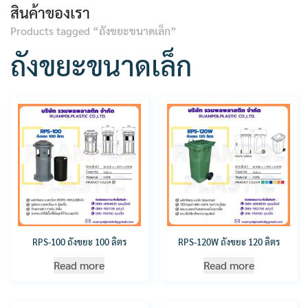
สินค้าของเรา
Products tagged “ถังขยะขนาดเล็ก”
ถังขยะขนาดเล็ก
RPS-100 ถังขยะ 100 ลิตร
RPS-120W ถังขยะ 120 ลิตร
Read more
Read more