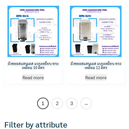
ถังขยะสแตนเลส แบบเหยียบ ทรง
ถังขยะสแตนเลส แบบเหยียบ ทรง
เหลี่ยม 10 ลิตร
เหลี่ยม 12 ลิตร
Read more
Read more
1
2
3
→
Filter by attribute