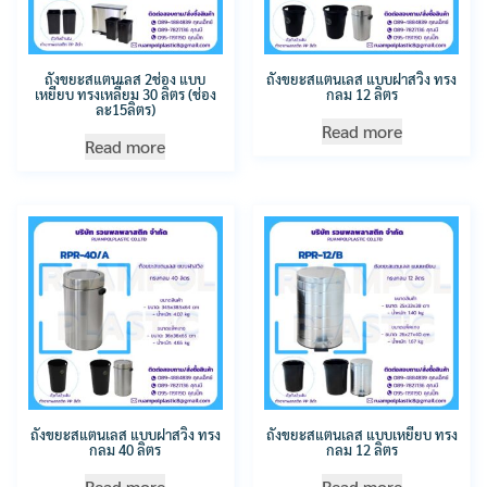
ถังขยะสแตนเลส 2ช่อง แบบ
ถังขยะสแตนเลส แบบฝาสวิง ทรง
เหยียบ ทรงเหลี่ยม 30 ลิตร (ช่อง
กลม 12 ลิตร
ละ15ลิตร)
Read more
Read more
ถังขยะสแตนเลส แบบฝาสวิง ทรง
ถังขยะสแตนเลส แบบเหยียบ ทรง
กลม 40 ลิตร
กลม 12 ลิตร
Read more
Read more