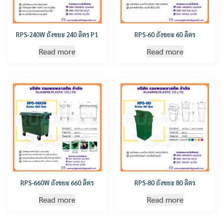
RPS-240W ถังขยะ 240 ลิตร P1
RPS-60 ถังขยะ 60 ลิตร
Read more
Read more
RPS-660W ถังขยะ 660 ลิตร
RPS-80 ถังขยะ 80 ลิตร
Read more
Read more