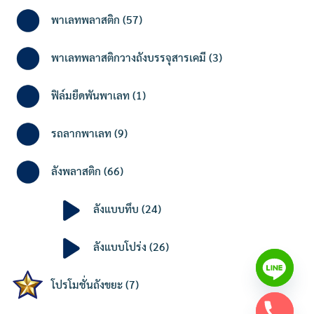
57
พาเลทพลาสติก
57
products
3
พาเลทพลาสติกวางถังบรรจุสารเคมี
3
products
1
ฟิล์มยืดพันพาเลท
1
product
9
รถลากพาเลท
9
products
66
ลังพลาสติก
66
products
24
ลังแบบทึบ
24
products
26
ลังแบบโปร่ง
26
products
7
โปรโมชั่นถังขยะ
7
products