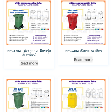
RPS-120WF ถังขยะ 120 ลิตร (รุ่น
RPS-240W ถังขยะ 240 ลิตร
เท้าเหยียบ)
Read more
Read more