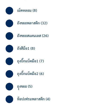
8
เม็ดหลอม
8
products
32
ถังขยะพลาสติก
32
products
26
ถังขยะสแตนเลส
26
products
8
ถังสีมือ1
8
products
7
ถุงบิ๊กแบ็คมือ1
7
products
6
ถุงบิ๊กแบ็คมือ2
6
products
5
ถุุงขยะ
5
products
4
ท็อปเฟรมพลาสติก
4
products