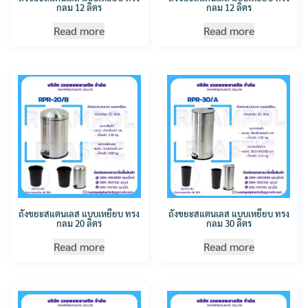
กลม 12 ลิตร
กลม 12 ลิตร
Read more
Read more
ถังขยะสแตนเลส แบบเหยียบ ทรง
ถังขยะสแตนเลส แบบเหยียบ ทรง
กลม 20 ลิตร
กลม 30 ลิตร
Read more
Read more