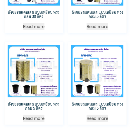
ถังขยะสแตนเลส แบบเหยียบ ทรง
ถังขยะสแตนเลส แบบเหยียบ ทรง
กลม 30 ลิตร
กลม 5 ลิตร
Read more
Read more
ถังขยะสแตนเลส แบบเหยียบ ทรง
ถังขยะสแตนเลส แบบเหยียบ ทรง
กลม 5 ลิตร
กลม 5 ลิตร
Read more
Read more