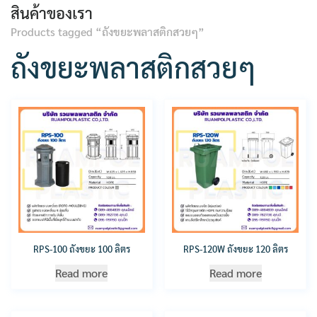
สินค้าของเรา
Products tagged “ถังขยะพลาสติกสวยๆ”
ถังขยะพลาสติกสวยๆ
RPS-100 ถังขยะ 100 ลิตร
RPS-120W ถังขยะ 120 ลิตร
Read more
Read more