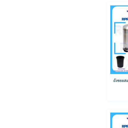
ถังขยะส