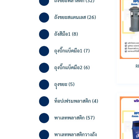
ถังขยะพลาสติก
32
products
26
ถังขยะสแตนเลส
26
products
8
ถังสีมือ1
8
products
7
ถุงบิ๊กแบ็คมือ1
7
products
6
R
ถุงบิ๊กแบ็คมือ2
6
products
5
ถุุงขยะ
5
products
4
ท็อปเฟรมพลาสติก
4
products
57
พาเลทพลาสติก
57
products
พาเลทพลาสติกวางถัง