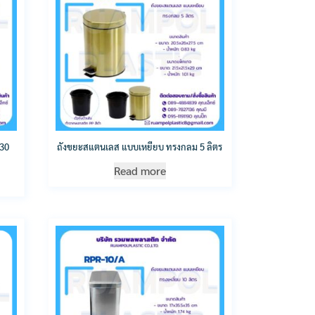
30
ถังขยะสแตนเลส แบบเหยียบ ทรงกลม 5 ลิตร
Read more