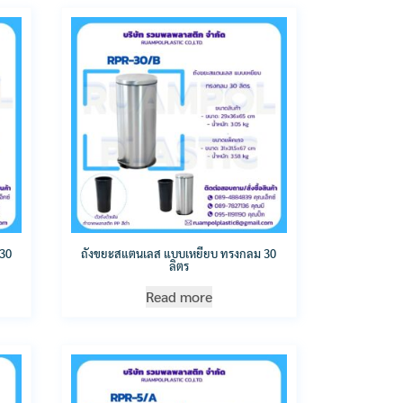
30
ถังขยะสแตนเลส แบบเหยียบ ทรงกลม 30
ลิตร
Read more