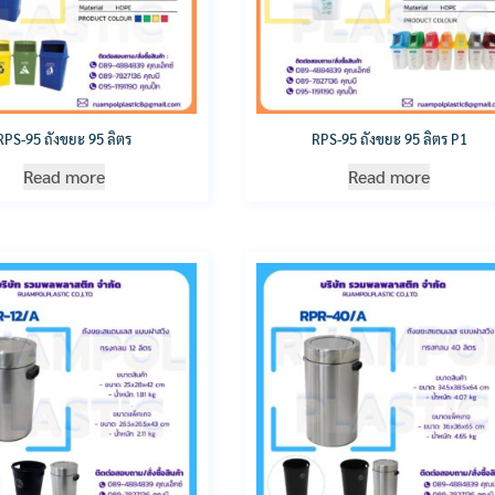
RPS-95 ถังขยะ 95 ลิตร
RPS-95 ถังขยะ 95 ลิตร P1
Read more
Read more