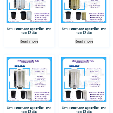
ถังขยะสแตนเลส แบบเหยียบ ทรง
ถังขยะสแตนเลส แบบเหยียบ ทรง
กลม 12 ลิตร
กลม 12 ลิตร
Read more
Read more
ถังขยะสแตนเลส แบบเหยียบ ทรง
ถังขยะสแตนเลส แบบเหยียบ ทรง
กลม 12 ลิตร
กลม 12 ลิตร