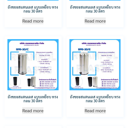
ถังขยะสแตนเลส แบบเหยียบ ทรง
ถังขยะสแตนเลส แบบเหยียบ ทรง
กลม 30 ลิตร
กลม 30 ลิตร
Read more
Read more
ถังขยะสแตนเลส แบบเหยียบ ทรง
ถังขยะสแตนเลส แบบเหยียบ ทรง
กลม 30 ลิตร
กลม 30 ลิตร
Read more
Read more