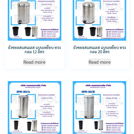
ถังขยะสแตนเลส แบบเหยียบ ทรง
ถังขยะสแตนเลส แบบเหยียบ ทรง
กลม 12 ลิตร
กลม 20 ลิตร
Read more
Read more