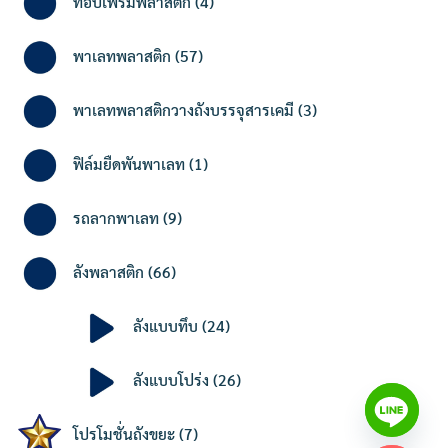
ท็อปเฟรมพลาสติก
4
products
57
พาเลทพลาสติก
57
products
3
พาเลทพลาสติกวางถังบรรจุสารเคมี
3
products
1
ฟิล์มยืดพันพาเลท
1
product
9
รถลากพาเลท
9
products
66
ลังพลาสติก
66
products
24
ลังแบบทึบ
24
products
26
ลังแบบโปร่ง
26
products
7
โปรโมชั่นถังขยะ
7
products