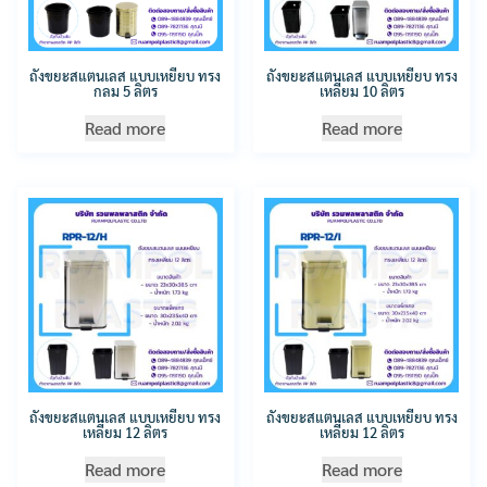
ถังขยะสแตนเลส แบบเหยียบ ทรง
ถังขยะสแตนเลส แบบเหยียบ ทรง
กลม 5 ลิตร
เหลี่ยม 10 ลิตร
Read more
Read more
ถังขยะสแตนเลส แบบเหยียบ ทรง
ถังขยะสแตนเลส แบบเหยียบ ทรง
เหลี่ยม 12 ลิตร
เหลี่ยม 12 ลิตร
Read more
Read more