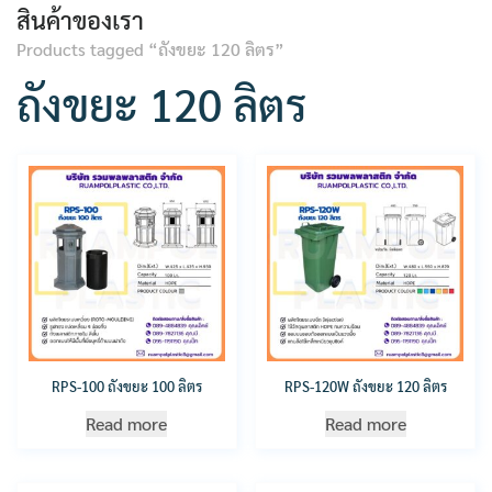
สินค้าของเรา
Products tagged “ถังขยะ 120 ลิตร”
ถังขยะ 120 ลิตร
RPS-100 ถังขยะ 100 ลิตร
RPS-120W ถังขยะ 120 ลิตร
Read more
Read more