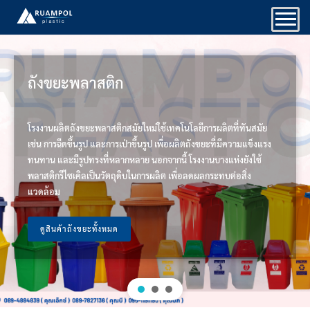
Skip
to
content
ถังขยะพลาสติก
โรงงานผลิตถังขยะพลาสติกสมัยใหม่ใช้เทคโนโลยีการผลิตที่ทันสมัย
เช่น การฉีดขึ้นรูป และการเป่าขึ้นรูป เพื่อผลิตถังขยะที่มีความแข็งแรง
ทนทาน และมีรูปทรงที่หลากหลาย นอกจากนี้ โรงงานบางแห่งยังใช้
พลาสติกรีไซเคิลเป็นวัตถุดิบในการผลิต เพื่อลดผลกระทบต่อสิ่ง
แวดล้อม
ดูสินค้าถังขยะทั้งหมด