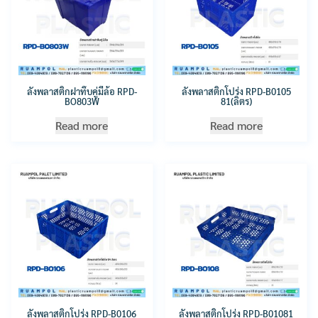
ลังพลาสติกฝาทึบคู่มีล้อ RPD-
ลังพลาสติกโปร่ง RPD-B0105
BO803W
81(ลิตร)
Read more
Read more
ลังพลาสติกโปร่ง RPD-B0106
ลังพลาสติกโปร่ง RPD-B01081