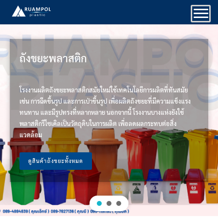
Skip
to
content
ถังขยะพลาสติก
โรงงานผลิตถังขยะพลาสติกสมัยใหม่ใช้เทคโนโลยีการผลิตที่ทันสมัย
เช่น การฉีดขึ้นรูป และการเป่าขึ้นรูป เพื่อผลิตถังขยะที่มีความแข็งแรง
ทนทาน และมีรูปทรงที่หลากหลาย นอกจากนี้ โรงงานบางแห่งยังใช้
พลาสติกรีไซเคิลเป็นวัตถุดิบในการผลิต เพื่อลดผลกระทบต่อสิ่ง
แวดล้อม
ดูสินค้าถังขยะทั้งหมด