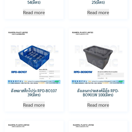
54(ลิตร)
25(ลิตร)
Read more
Read more
ลังพลาสติกโปร่ง RPD-BO107
ลังเอนกประสงค์มีล้อ RPD-
39(ลิตร)
BO901W 100(ลิตร)
Read more
Read more